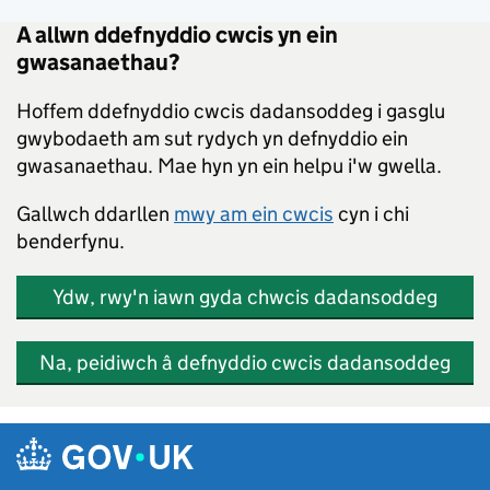
A allwn ddefnyddio cwcis yn ein
gwasanaethau?
Hoffem ddefnyddio cwcis dadansoddeg i gasglu
gwybodaeth am sut rydych yn defnyddio ein
gwasanaethau. Mae hyn yn ein helpu i'w gwella.
Gallwch ddarllen
mwy am ein cwcis
cyn i chi
benderfynu.
Ydw, rwy'n iawn gyda chwcis dadansoddeg
Na, peidiwch â defnyddio cwcis dadansoddeg
Skip to main content