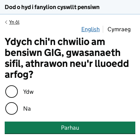
Dod o hyd i fanylion cyswllt pensiwn
Yn ôl
English
Cymraeg
Ydych chi'n chwilio am
bensiwn GIG, gwasanaeth
sifil, athrawon neu'r lluoedd
arfog?
Ydw
Na
Parhau