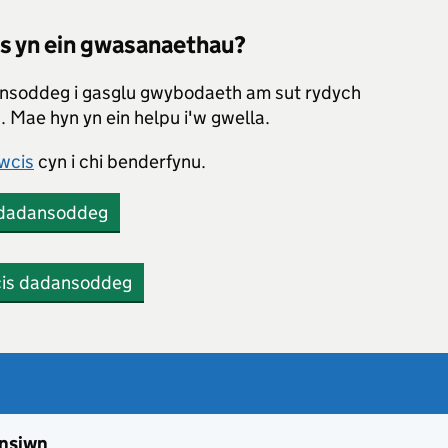
is yn ein gwasanaethau?
nsoddeg i gasglu gwybodaeth am sut rydych
 Mae hyn yn ein helpu i'w gwella.
wcis
cyn i chi benderfynu.
 dadansoddeg
cis dadansoddeg
ensiwn