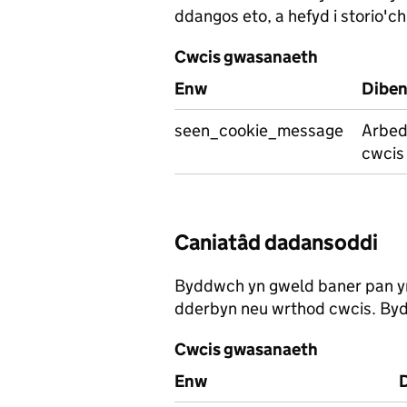
ddangos eto, a hefyd i storio'c
Cwcis gwasanaeth
Enw
Dibe
seen_cookie_message
Arbed
cwcis
Caniatâd dadansoddi
Byddwch yn gweld baner pan y
dderbyn neu wrthod cwcis. Byd
Cwcis gwasanaeth
Enw