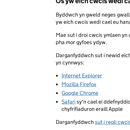
Os yw eich cwcis wedi cae
Byddwch yn gweld neges gwall 
yw eich cwcis wedi cael eu hana
Mae sut i droi cwcis ymlaen yn 
pha mor gyfoes ydyw.
Darganfyddwch sut i newid eic
yn cynnwys:
Internet Explorer
Mozilla Firefox
Google Chrome
Safari
sy'n cael ei ddefnyddio
chyfrifiaduron eraill Apple
Darganfyddwch
sut i reoli cwci