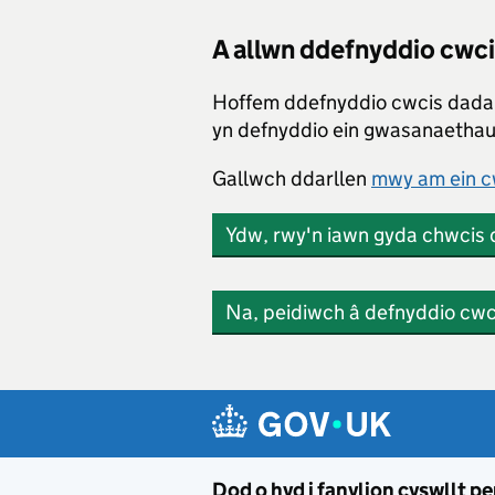
A allwn ddefnyddio cwc
Hoffem ddefnyddio cwcis dada
yn defnyddio ein gwasanaethau.
Gallwch ddarllen
mwy am ein c
Ydw, rwy'n iawn gyda chwcis
Na, peidiwch â defnyddio cw
Skip to main content
Dod o hyd i fanylion cyswllt p