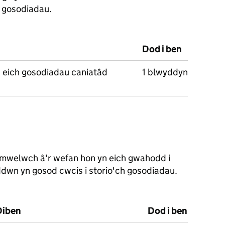
h gosodiadau.
n
Dod i ben
 eich gosodiadau caniatâd
1 blwyddyn
mwelwch â'r wefan hon yn eich gwahodd i
dwn yn gosod cwcis i storio'ch gosodiadau.
Diben
Dod i ben