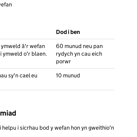
wefan
Dod i ben
'n ymweld â'r wefan
60 munud neu pan
i ymweld o'r blaen.
rydych yn cau eich
porwr
nau sy'n cael eu
10 munud
rmiad
 helpu i sicrhau bod y wefan hon yn gweithio'n