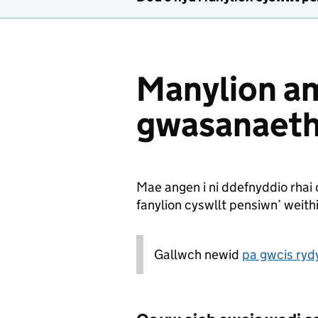
Manylion am
gwasanaet
Mae angen i ni ddefnyddio rhai 
fanylion cyswllt pensiwn’ weithi
Gallwch newid
pa gwcis rydy