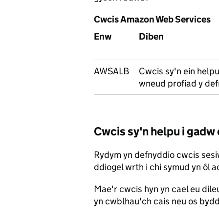
Cwcis Amazon Web Services
Enw
Diben
AWSALB
Cwcis sy'n ein helpu
wneud profiad y def
Cwcis sy'n helpu i gadw
Rydym yn defnyddio cwcis sesi
ddiogel wrth i chi symud yn ôl 
Mae'r cwcis hyn yn cael eu dil
yn cwblhau'ch cais neu os byd