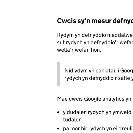
Cwcis sy'n mesur defnyd
Rydym yn defnyddio meddalwed
sut rydych yn defnyddio'r wef
wella'r wefan hon.
Nid ydym yn caniatau i Goog
rydych yn defnyddio'r safle 
Mae cwcis Google analytics yn
y dudalen rydych yn ymweld â
tudalen
pa mor hir rydych yn ei dreul