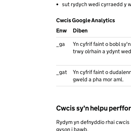
sut rydych wedi cyrraedd y 
Cwcis Google Analytics
Enw
Diben
_ga
Yn cyfrif faint o bobl sy
trwy olrhain a ydynt wed
_gat
Yn cyfrif faint o dudalen
gweld a pha mor aml.
Cwcis sy'n helpu perffo
Rydym yn defnyddio rhai cwcis i
gyson i bawb.