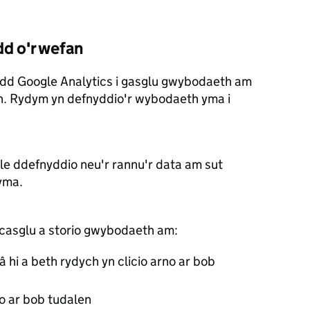
d o'r wefan
d Google Analytics i gasglu gwybodaeth am
an. Rydym yn defnyddio'r wybodaeth yma i
le ddefnyddio neu'r rannu'r data am sut
yma.
 casglu a storio gwybodaeth am:
 hi a beth rydych yn clicio arno ar bob
io ar bob tudalen