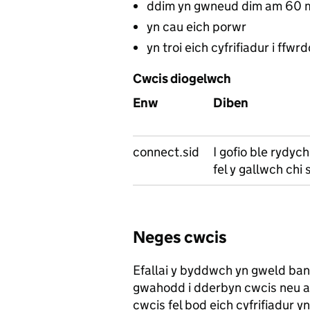
ddim yn gwneud dim am 60
yn cau eich porwr
yn troi eich cyfrifiadur i ffwr
Cwcis diogelwch
Enw
Diben
connect.sid
I gofio ble rydych
fel y gallwch chi
Neges cwcis
Efallai y byddwch yn gweld ba
gwahodd i dderbyn cwcis neu 
cwcis fel bod eich cyfrifiadur y