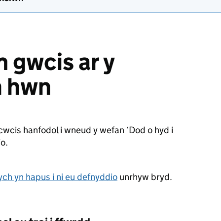
 gwcis ar y
h hwn
cwcis hanfodol i wneud y wefan ‘Dod o hyd i
o.
ch yn hapus i ni eu defnyddio
unrhyw bryd.