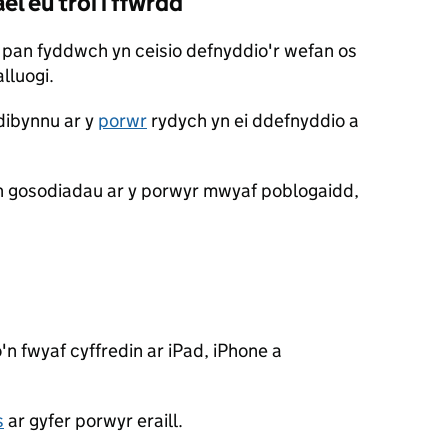
l eu troi i ffwrdd
pan fyddwch yn ceisio defnyddio'r wefan os
lluogi.
dibynnu ar y
porwr
rydych yn ei ddefnyddio a
h gosodiadau ar y porwyr mwyaf poblogaidd,
'n fwyaf cyffredin ar iPad, iPhone a
s
ar gyfer porwyr eraill.