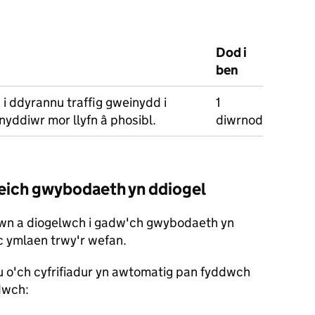
Dod i
ben
 i ddyrannu traffig gweinydd i
1
nyddiwr mor llyfn â phosibl.
diwrnod
 eich gwybodaeth yn ddiogel
wn a diogelwch i gadw'ch gwybodaeth yn
ac ymlaen trwy'r wefan.
eu o'ch cyfrifiadur yn awtomatig pan fyddwch
dwch: