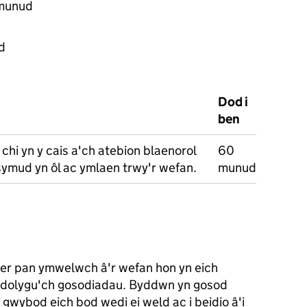
 munud
dd
Dod i
ben
 chi yn y cais a'ch atebion blaenorol
60
 symud yn ôl ac ymlaen trwy'r wefan.
munud
ner pan ymwelwch â'r wefan hon yn eich
adolygu'ch gosodiadau. Byddwn yn gosod
n gwybod eich bod wedi ei weld ac i beidio â'i